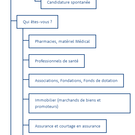
Particuliers, PME, PMI, Commerçants-artisans CHR, BTP
Droit social
Simulateurs
Candidature spontanée
Droit des sociétés
Qui êtes-vous ?
Gestion du patrimoine
Assistance au contrôle Urssaf
Pharmacies, matériel Médical
Assistance au contrôle fiscal
Professionnels de santé
Aide aux investisseurs allemands
Associations, Fondations, Fonds de dotation
Immobilier (marchands de biens et
promoteurs)
Assurance et courtage en assurance