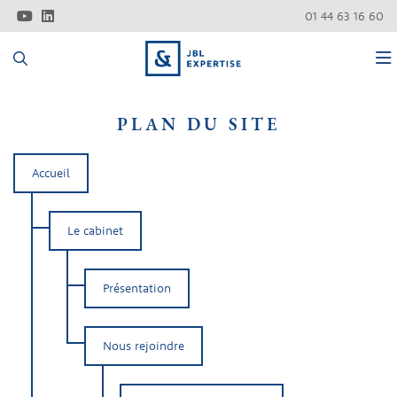
01 44 63 16 60
Fil d'ariane
LE CABINET
PLAN DU SITE
QUI ÊTES-VOUS ?
Présentation
Accueil
NOS MÉTIERS
Nous rejoindre
Pharmacies, matériel Médical
NOTRE BLOG
Professionnels de santé
Aide à la création d’entreprise
Le cabinet
CONTACT
Associations, Fondations, Fonds de dotation
Expertise comptable
Actualités du cabinet
Présentation
Immobilier (marchands de biens et promoteurs)
Audit et commissariat aux comptes
Actualités professionnelles
Assurance et courtage en assurance
Conseils aux entreprises
Informations par secteur
ESPACE CLIENT
Nous rejoindre
Automobile
Gestion de la paie, gestion des ressources humaines
Échéanciers